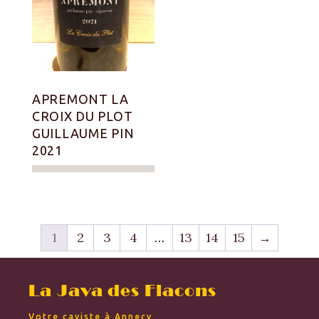
APREMONT LA
CROIX DU PLOT
GUILLAUME PIN
2021
1
2
3
4
…
13
14
15
→
La Java des Flacons
Votre caviste à Annecy