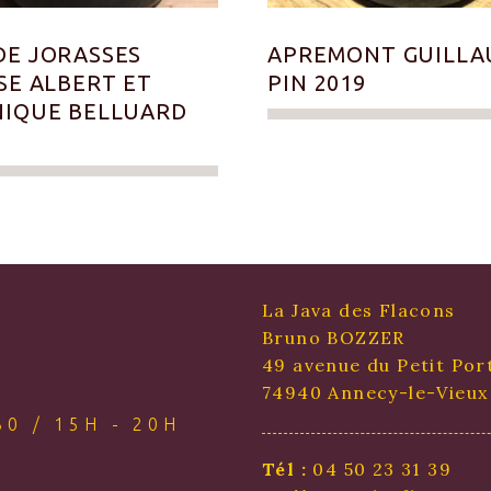
E JORASSES
APREMONT GUILL
SE ALBERT ET
PIN 2019
IQUE BELLUARD
La Java des Flacons
Bruno BOZZER
49 avenue du Petit Por
74940 Annecy-le-Vieux
0 / 15H - 20H
Tél :
04 50 23 31 39