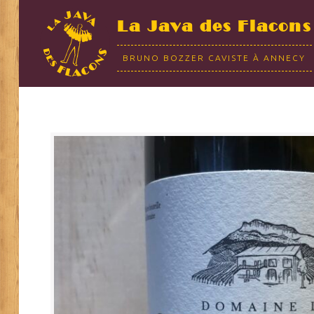
La Java des Flacons
BRUNO BOZZER CAVISTE À ANNECY