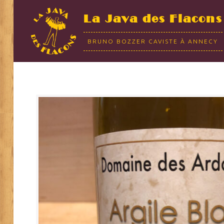
La Java des Flacons
BRUNO BOZZER CAVISTE À ANNECY