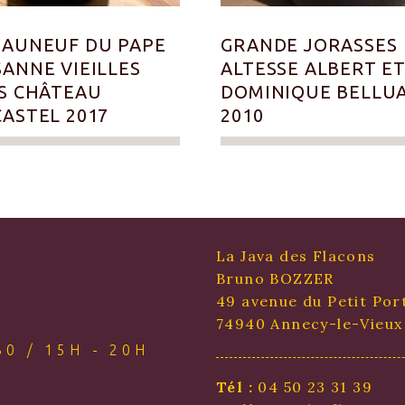
AUNEUF DU PAPE
GRANDE JORASSES
ANNE VIEILLES
ALTESSE ALBERT E
S CHÂTEAU
DOMINIQUE BELLU
ASTEL 2017
2010
La Java des Flacons
Bruno BOZZER
49 avenue du Petit Por
74940 Annecy-le-Vieux
0 / 15H - 20H
Tél :
04 50 23 31 39