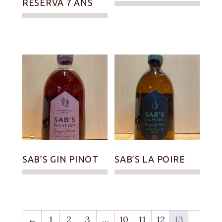
RESERVA 7 ANS
SAB’S GIN PINOT
SAB’S LA POIRE
←
1
2
3
…
10
11
12
13