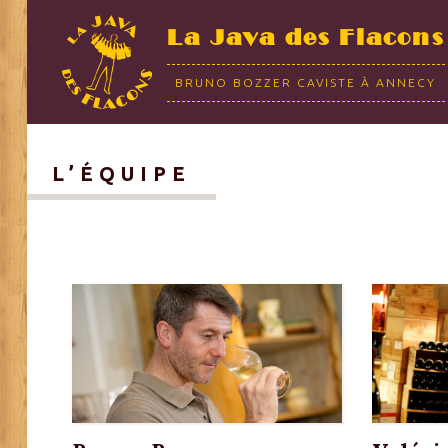
La Java des Flacons
BRUNO BOZZER CAVISTE À ANNECY
L’ÉQUIPE