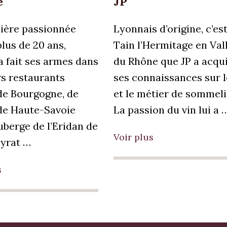
e
JP
ère passionnée
Lyonnais d’origine, c’est
lus de 20 ans,
Tain l’Hermitage en Val
a fait ses armes dans
du Rhône que JP a acqu
rs restaurants
ses connaissances sur l
 de Bourgogne, de
et le métier de sommeli
 de Haute-Savoie
La passion du vin lui a 
uberge de l’Eridan de
Voir plus
yrat …
s