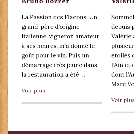
Bruno Bozzer
Valéri
La Passion des Flacons: Un
Sommeli
grand-père d’origine
depuis p
italienne, vigneron amateur
Valérie 
à ses heures, m’a donné le
plusieu
goût pour le vin. Puis un
étoilés
démarrage très jeune dans
l’Ain et
la restauration a été …
dont l’A
Marc Ve
Voir plus
Voir plu