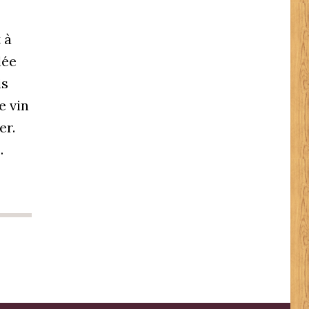
 à
lée
is
e vin
er.
…