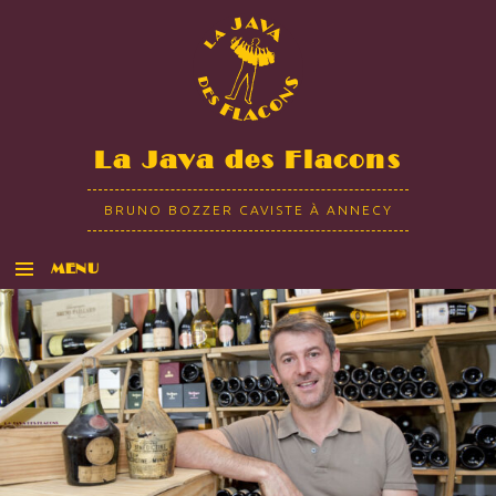
La Java des Flacons
BRUNO BOZZER CAVISTE À ANNECY
MENU
ALLER AU CONTENU