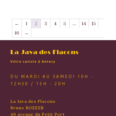
←
1
2
3
4
5
…
14
15
16
→
La Java des Flacons
Votre caviste à Annecy
DU MARDI AU SAMEDI 10H -
12H30 / 15H - 20H
La Java des Flacons
Bruno BOZZER
49 avenue du Petit Port