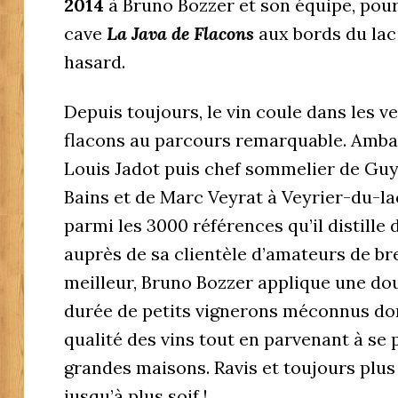
2014
à Bruno Bozzer et son équipe, pour 
cave
La Java de Flacons
aux bords du lac 
hasard.
Depuis toujours, le vin coule dans les v
flacons au parcours remarquable. Amb
Louis Jadot puis chef sommelier de Gu
Bains et de Marc Veyrat à Veyrier-du-la
parmi les 3000 références qu’il distill
auprès de sa clientèle d’amateurs de br
meilleur, Bruno Bozzer applique une d
durée de petits vignerons méconnus dont 
qualité des vins tout en parvenant à se 
grandes maisons. Ravis et toujours plu
jusqu’à plus soif !