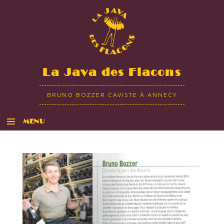
La Java des Flacons
BRUNO BOZZER CAVISTE À ANNECY
MENU
ALLER AU CONTENU