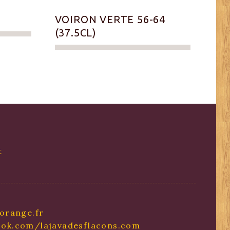
VOIRON VERTE 56-64
(37.5CL)
t
orange.fr
ok.com/lajavadesflacons.com