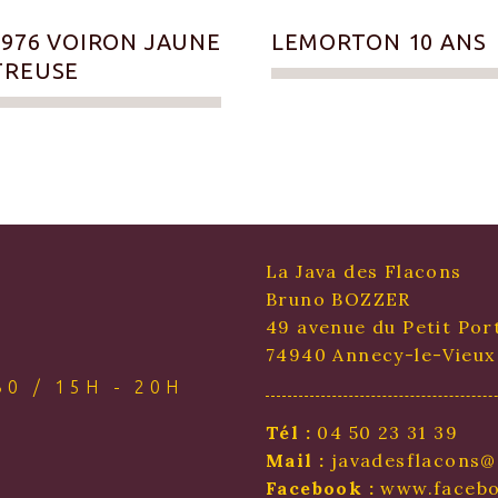
1976 VOIRON JAUNE
LEMORTON 10 ANS
TREUSE
La Java des Flacons
Bruno BOZZER
49 avenue du Petit Por
74940 Annecy-le-Vieux
0 / 15H - 20H
Tél :
04 50 23 31 39
Mail :
javadesflacons@
Facebook :
www.facebo