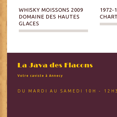
WHISKY MOISSONS 2009
1972-
DOMAINE DES HAUTES
CHAR
GLACES
La Java des Flacons
Votre caviste à Annecy
DU MARDI AU SAMEDI 10H - 12H3