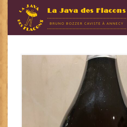
La Java des Flacons
BRUNO BOZZER CAVISTE À ANNECY