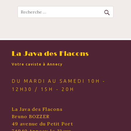
NAVIGATION
Recherche
La Java des Flacons
Votre caviste à Annecy
DU MARDI AU SAMEDI 10H -
12H30 / 15H - 20H
La Java des Flacons
Bruno BOZZER
49 avenue du Petit Port