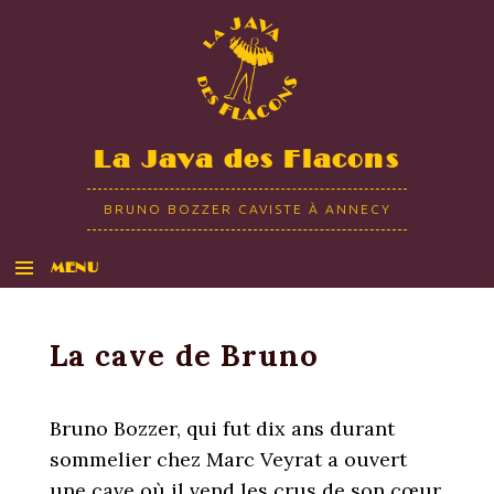
La Java des Flacons
BRUNO BOZZER CAVISTE À ANNECY
MENU
ALLER AU CONTENU
La cave de Bruno
Bruno Bozzer, qui fut dix ans durant
sommelier chez Marc Veyrat a ouvert
une cave où il vend les crus de son cœur,