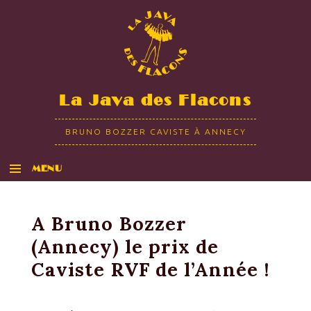
La Java des Flacons
BRUNO BOZZER CAVISTE À ANNECY
MENU
ALLER AU CONTENU
A Bruno Bozzer
(Annecy) le prix de
Caviste RVF de l’Année !