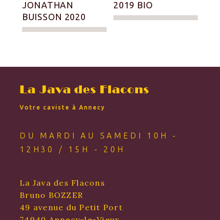
JONATHAN
2019 BIO
BUISSON 2020
La Java des Flacons
Votre caviste à Annecy
DU MARDI AU SAMEDI 10H -
12H30 / 15H - 20H
La Java des Flacons
Bruno BOZZER
49 avenue du Petit Port
74940 Annecy-le-Vieux