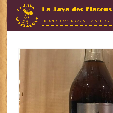
La Java des Flacons
BRUNO BOZZER CAVISTE À ANNECY