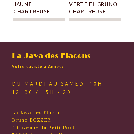
JAUNE
VERTE EL GRUNO
CHARTREUSE
CHARTREUSE
La Java des Flacons
Votre caviste à Annecy
DU MARDI AU SAMEDI 10H -
12H30 / 15H - 20H
La Java des Flacons
Bruno BOZZER
49 avenue du Petit Port