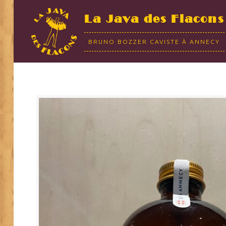
La Java des Flacons
BRUNO BOZZER CAVISTE À ANNECY