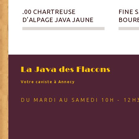
.00 CHARTREUSE
FINE 
D’ALPAGE JAVA JAUNE
BOURB
La Java des Flacons
Votre caviste à Annecy
DU MARDI AU SAMEDI 10H - 12H3