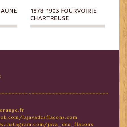
 JAUNE
1878-1903 FOURVOIRIE
CHARTREUSE
t
orange.fr
ok.com/lajavadesflacons.com
ww.instagram.com/java_des_flacons