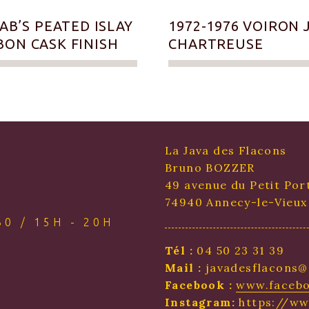
SAB’S PEATED ISLAY
1972-1976 VOIRON
ON CASK FINISH
CHARTREUSE
La Java des Flacons
Bruno BOZZER
49 avenue du Petit Por
74940 Annecy-le-Vieux
0 / 15H - 20H
Tél :
04 50 23 31 39
Mail :
javadesflacons@
Facebook :
www.facebo
Instagram:
https://w