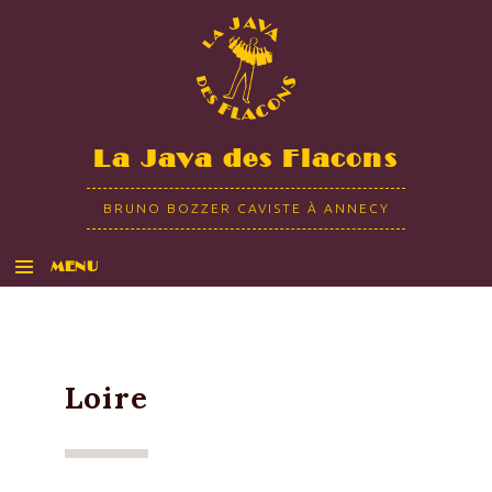
La Java des Flacons
BRUNO BOZZER CAVISTE À ANNECY
MENU
ALLER AU CONTENU
Loire