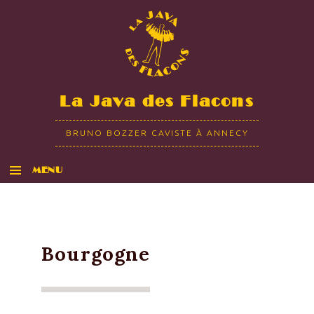
La Java des Flacons
BRUNO BOZZER CAVISTE À ANNECY
MENU
ALLER AU CONTENU
Bourgogne