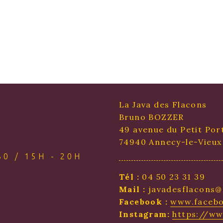
La Java des Flacons
Bruno BOZZER
49 avenue du Petit Por
74940 Annecy-le-Vieux
0 / 15H - 20H
Tél :
04 50 23 31 39
Mail :
javadesflacons@
Facebook :
www.facebo
Instagram:
https://w