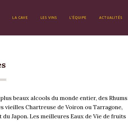
ALLER AU CONTENU
LA CAVE
LES VINS
L’ÉQUIPE
ACTUALITÉS
es
s plus beaux alcools du monde entier, des Rhums
très vieilles Chartreuse de Voiron ou Tarragone,
 du Japon. Les meilleures Eaux de Vie de fruits