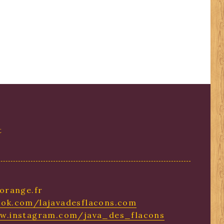
t
orange.fr
ok.com/lajavadesflacons.com
ww.instagram.com/java_des_flacons