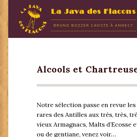
La Java des Flacons
BRUNO BOZZER CAVISTE À ANNECY
Alcools et Chartreus
Notre sélection passe en revue le
rares des Antilles aux très, très, 
vieux Armagnacs, Malts d’Ecosse et
ou de gentiane, venez voir…