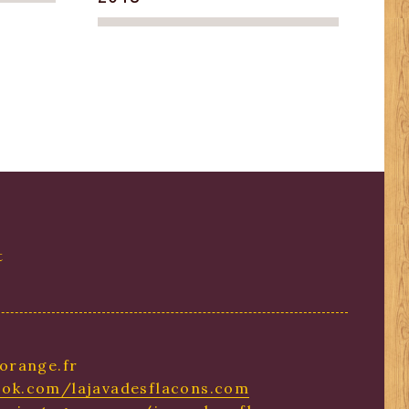
t
orange.fr
ok.com/lajavadesflacons.com