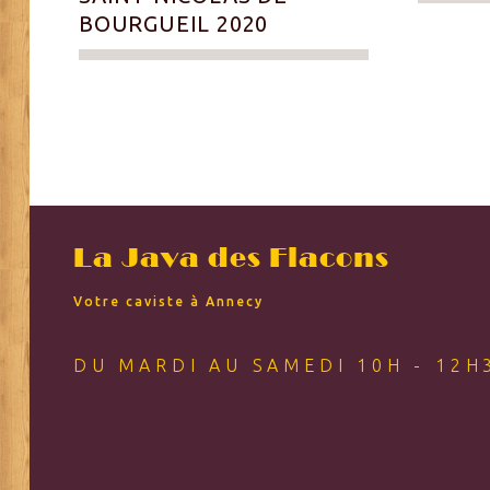
BOURGUEIL 2020
La Java des Flacons
Votre caviste à Annecy
DU MARDI AU SAMEDI 10H - 12H3