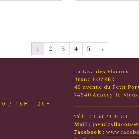
1
2
3
4
5
→
La Java des Flacons
Bruno BOZZER
49 avenue du Petit Por
74940 Annecy-le-Vieux
0 / 15H - 20H
Tél :
04 50 23 31 39
Mail :
javadesflacons@
Facebook :
www.facebo