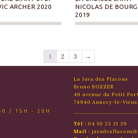
IC ARCHER 2020
NICOLAS DE BOURG
2019
1
2
3
→
La Java des Flacons
Bruno BOZZER
49 avenue du Petit Por
74940 Annecy-le-Vieux
0 / 15H - 20H
Tél :
04 50 23 31 39
Mail :
javadesflacons@