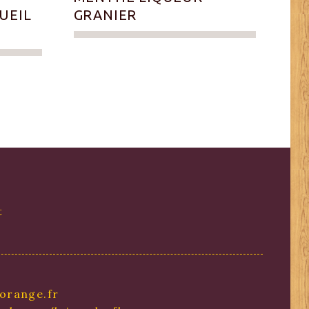
UEIL
GRANIER
t
orange.fr