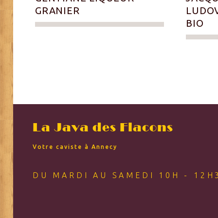
GRANIER
LUDOV
BIO
La Java des Flacons
Votre caviste à Annecy
DU MARDI AU SAMEDI 10H - 12H3