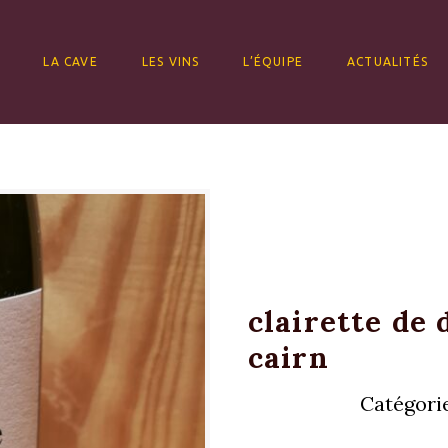
ALLER AU CONTENU
LA CAVE
LES VINS
L’ÉQUIPE
ACTUALITÉS
clairette de 
cairn
Catégorie