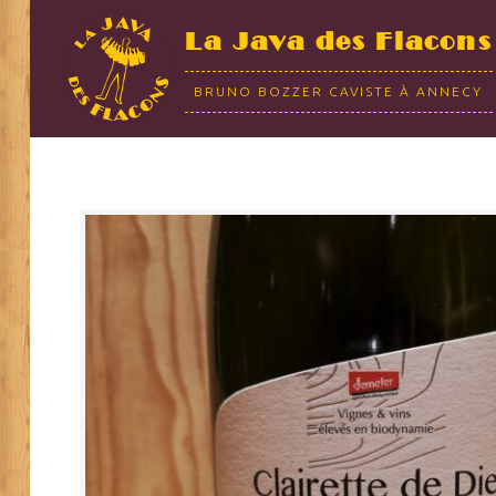
La Java des Flacons
BRUNO BOZZER CAVISTE À ANNECY