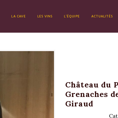
ALLER AU CONTENU
LA CAVE
LES VINS
L’ÉQUIPE
ACTUALITÉS
Château du P
Grenaches de
Giraud
Cat