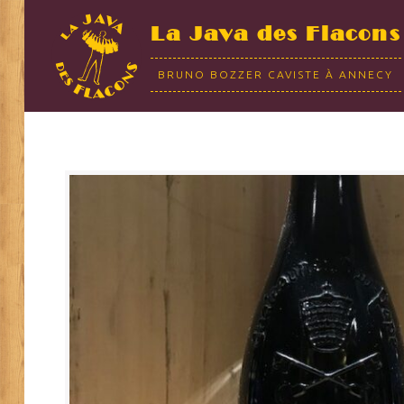
La Java des Flacons
BRUNO BOZZER CAVISTE À ANNECY