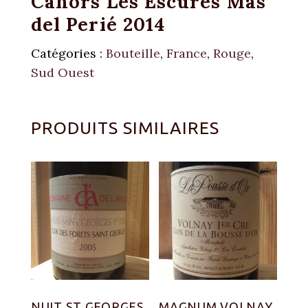
Cahors Les Escures Mas
del Perié 2014
Catégories :
Bouteille
,
France
,
Rouge
,
Sud Ouest
PRODUITS SIMILAIRES
NUIT ST GEORGES
MAGNUM VOLNAY