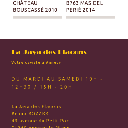
CHÂTEAU
B763 MAS DEL
BOUSCASSÉ 2010
PERIÉ 2014
La Java des Flacons
Votre caviste à Annecy
DU MARDI AU SAMEDI 10H -
12H30 / 15H - 20H
La Java des Flacons
Bruno BOZZER
49 avenue du Petit Port
74940 Annecy-le-Vieux