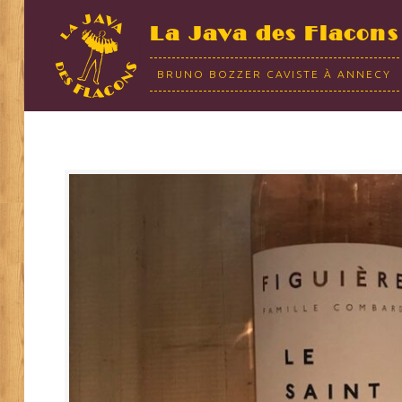
La Java des Flacons
BRUNO BOZZER CAVISTE À ANNECY