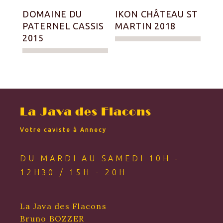
DOMAINE DU
IKON CHÂTEAU ST
PATERNEL CASSIS
MARTIN 2018
2015
La Java des Flacons
Votre caviste à Annecy
DU MARDI AU SAMEDI 10H -
12H30 / 15H - 20H
La Java des Flacons
Bruno BOZZER