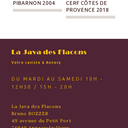
PIBARNON 2004
CERF CÔTES DE
PROVENCE 2018
La Java des Flacons
Votre caviste à Annecy
DU MARDI AU SAMEDI 10H -
12H30 / 15H - 20H
La Java des Flacons
Bruno BOZZER
49 avenue du Petit Port
74940 Annecy-le-Vieux