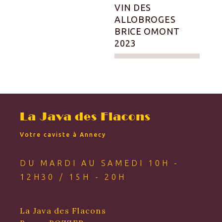
VIN DES
ALLOBROGES
BRICE OMONT
2023
La Java des Flacons
Votre caviste à Annecy
DU MARDI AU SAMEDI 10H -
12H30 / 15H - 20H
La Java des Flacons