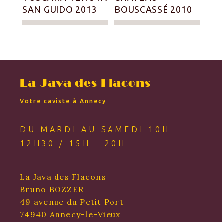
SAN GUIDO 2013
BOUSCASSÉ 2010
La Java des Flacons
Votre caviste à Annecy
DU MARDI AU SAMEDI 10H -
12H30 / 15H - 20H
La Java des Flacons
Bruno BOZZER
49 avenue du Petit Port
74940 Annecy-le-Vieux