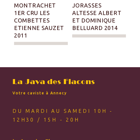
MONTRACHET
JORASSES
1ER CRU LES
ALTESSE ALBERT
COMBETTES
ET DOMINIQUE
ETIENNE SAUZET
BELLUARD 2014
2011
La Java des Flacons
Votre caviste à Annecy
DU MARDI AU SAMEDI 10H -
12H30 / 15H - 20H