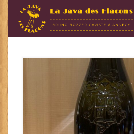
La Java des Flacons
BRUNO BOZZER CAVISTE À ANNECY