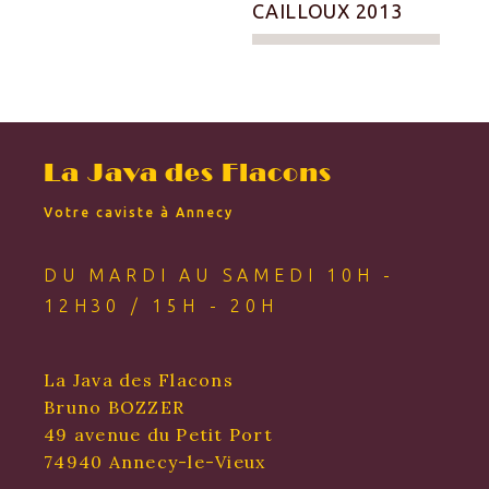
CAILLOUX 2013
La Java des Flacons
Votre caviste à Annecy
DU MARDI AU SAMEDI 10H -
12H30 / 15H - 20H
La Java des Flacons
Bruno BOZZER
49 avenue du Petit Port
74940 Annecy-le-Vieux