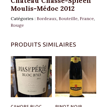
Château Chasse-Spleen
Moulis-Médoc 2012
Catégories :
Bordeaux
,
Bouteille
,
France
,
Rouge
PRODUITS SIMILAIRES
CAHORS BLOC
PINOT NOIR