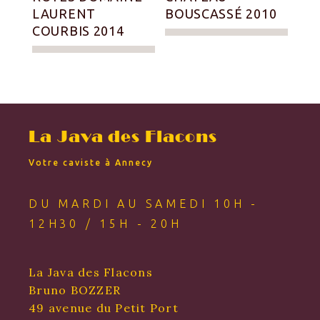
LAURENT
BOUSCASSÉ 2010
COURBIS 2014
La Java des Flacons
Votre caviste à Annecy
DU MARDI AU SAMEDI 10H -
12H30 / 15H - 20H
La Java des Flacons
Bruno BOZZER
49 avenue du Petit Port