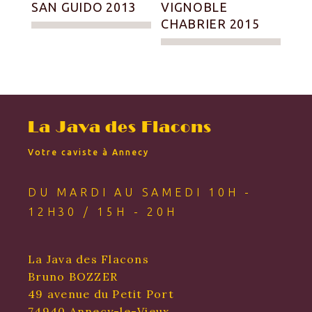
SAN GUIDO 2013
VIGNOBLE
CHABRIER 2015
La Java des Flacons
Votre caviste à Annecy
DU MARDI AU SAMEDI 10H -
12H30 / 15H - 20H
La Java des Flacons
Bruno BOZZER
49 avenue du Petit Port
74940 Annecy-le-Vieux