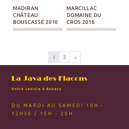
MADIRAN
MARCILLAC
CHÂTEAU
DOMAINE DU
BOUSCASSÉ 2010
CROS 2016
1
2
→
La Java des Flacons
Votre caviste à Annecy
DU MARDI AU SAMEDI 10H -
12H30 / 15H - 20H