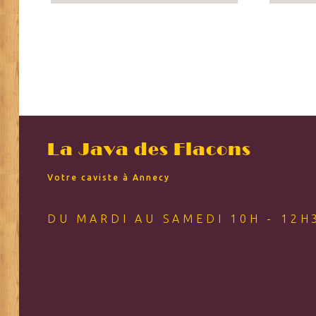
La Java des Flacons
Votre caviste à Annecy
DU MARDI AU SAMEDI 10H - 12H3