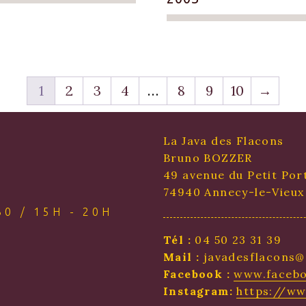
1
2
3
4
…
8
9
10
→
La Java des Flacons
Bruno BOZZER
49 avenue du Petit Por
74940 Annecy-le-Vieux
0 / 15H - 20H
Tél :
04 50 23 31 39
Mail :
javadesflacons@
Facebook :
www.facebo
Instagram:
https://w