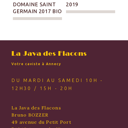
DOMAINE SAINT
2019
GERMAIN 2017 BIO
La Java des Flacons
Votre caviste à Annecy
DU MARDI AU SAMEDI 10H -
12H30 / 15H - 20H
La Java des Flacons
Bruno BOZZER
49 avenue du Petit Port