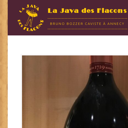
La Java des Flacons
BRUNO BOZZER CAVISTE À ANNECY