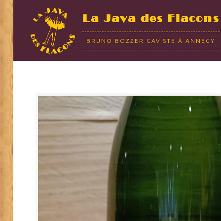
La Java des Flacons
BRUNO BOZZER CAVISTE À ANNECY