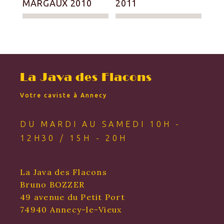
MARGAUX 2010
2011
La Java des Flacons
Votre caviste à Annecy
DU MARDI AU SAMEDI 10H -
12H30 / 15H - 20H
La Java des Flacons
Bruno BOZZER
49 avenue du Petit Port
74940 Annecy-le-Vieux