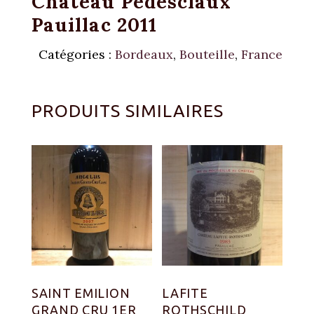
Château Pédesclaux
Pauillac 2011
Catégories :
Bordeaux
,
Bouteille
,
France
PRODUITS SIMILAIRES
SAINT EMILION
LAFITE
GRAND CRU 1ER
ROTHSCHILD