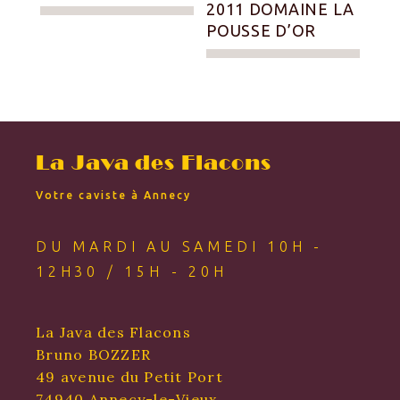
2011 DOMAINE LA
POUSSE D’OR
La Java des Flacons
Votre caviste à Annecy
DU MARDI AU SAMEDI 10H -
12H30 / 15H - 20H
La Java des Flacons
Bruno BOZZER
49 avenue du Petit Port
74940 Annecy-le-Vieux