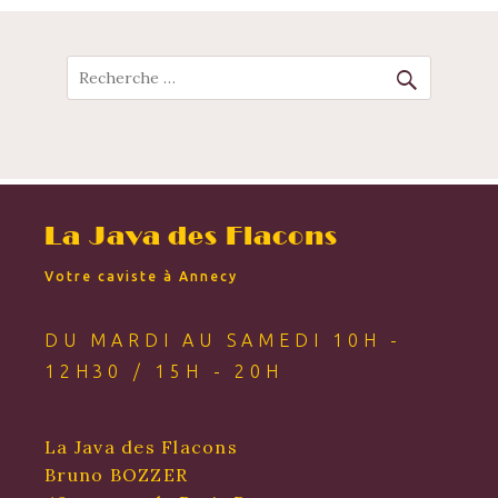
POST
NAVIGATION
Recherche
La Java des Flacons
Votre caviste à Annecy
DU MARDI AU SAMEDI 10H -
12H30 / 15H - 20H
La Java des Flacons
Bruno BOZZER