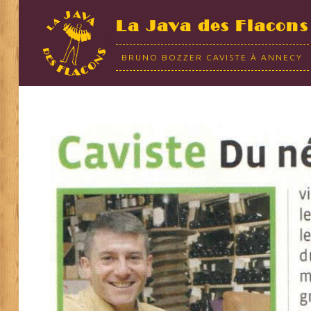
La Java des Flacons
BRUNO BOZZER CAVISTE À ANNECY