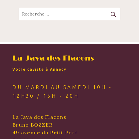
NAVIGATION
Recherche
La Java des Flacons
Votre caviste à Annecy
DU MARDI AU SAMEDI 10H -
12H30 / 15H - 20H
La Java des Flacons
Bruno BOZZER
49 avenue du Petit Port