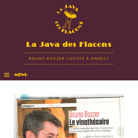
La Java des Flacons
BRUNO BOZZER CAVISTE À ANNECY
MENU
ALLER AU CONTENU