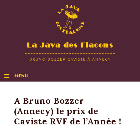
La Java des Flacons
BRUNO BOZZER CAVISTE À ANNECY
MENU
ALLER AU CONTENU
A Bruno Bozzer
(Annecy) le prix de
Caviste RVF de l’Année !