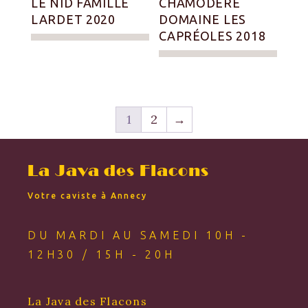
LE NID FAMILLE
CHAMODÈRE
LARDET 2020
DOMAINE LES
CAPRÉOLES 2018
1
2
→
La Java des Flacons
Votre caviste à Annecy
DU MARDI AU SAMEDI 10H -
12H30 / 15H - 20H
La Java des Flacons