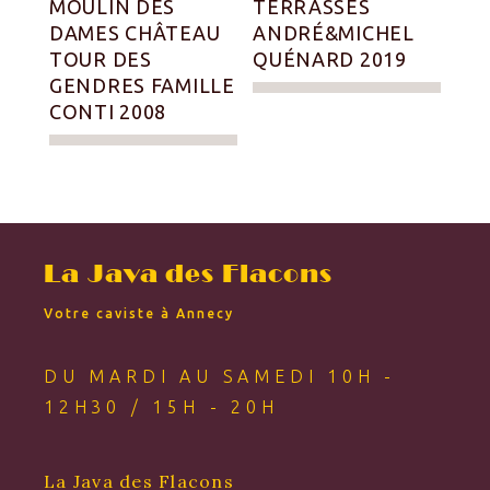
MOULIN DES
TERRASSES
DAMES CHÂTEAU
ANDRÉ&MICHEL
TOUR DES
QUÉNARD 2019
GENDRES FAMILLE
CONTI 2008
La Java des Flacons
Votre caviste à Annecy
DU MARDI AU SAMEDI 10H -
12H30 / 15H - 20H
La Java des Flacons