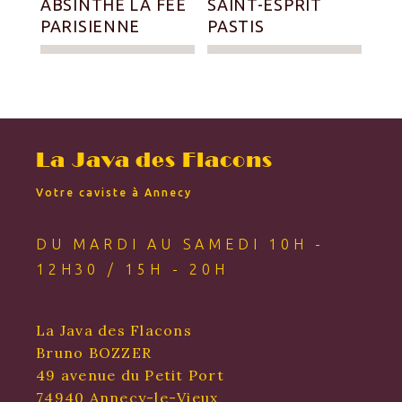
ABSINTHE LA FÉE
SAINT-ESPRIT
PARISIENNE
PASTIS
La Java des Flacons
Votre caviste à Annecy
DU MARDI AU SAMEDI 10H -
12H30 / 15H - 20H
La Java des Flacons
Bruno BOZZER
49 avenue du Petit Port
74940 Annecy-le-Vieux