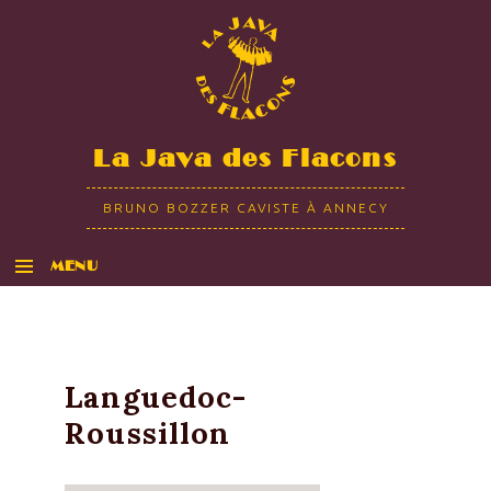
La Java des Flacons
BRUNO BOZZER CAVISTE À ANNECY
MENU
ALLER AU CONTENU
Languedoc-
Roussillon