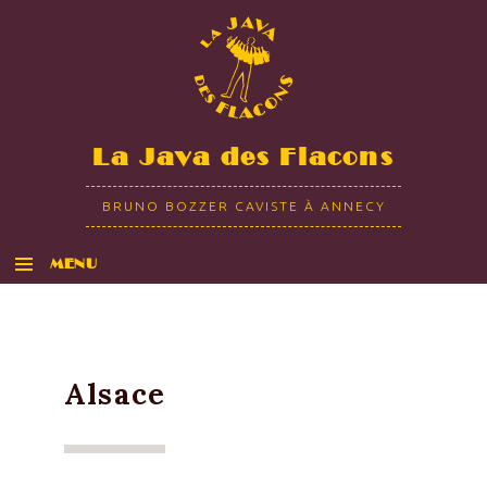
La Java des Flacons
BRUNO BOZZER CAVISTE À ANNECY
MENU
ALLER AU CONTENU
Alsace